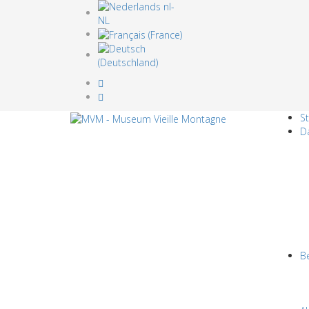
St
D
B