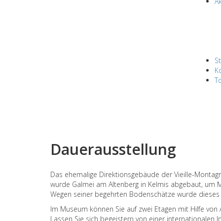
Ak
St
K
To
Dauerausstellung
Das ehemalige Direktionsgebäude der Vieille-Montagn
wurde Galmei am Altenberg in Kelmis abgebaut, um Mes
Wegen seiner begehrten Bodenschätze wurde dieses kl
Im Museum können Sie auf zwei Etagen mit Hilfe von A
Lassen Sie sich begeistern von einer internationale