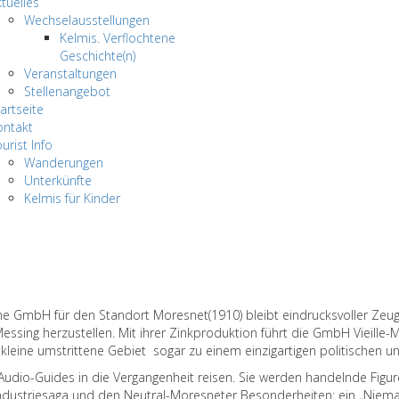
tuelles
Wechselausstellungen
Kelmis. Verflochtene
Geschichte(n)
Veranstaltungen
Stellenangebot
artseite
ontakt
urist Info
Wanderungen
Unterkünfte
Kelmis für Kinder
e GmbH für den Standort Moresnet(1910) bleibt eindrucksvoller Zeug
sing herzustellen. Mit ihrer Zinkproduktion führt die GmbH Vieille-Mo
eine umstrittene Gebiet sogar zu einem einzigartigen politischen un
udio-Guides in die Vergangenheit reisen. Sie werden handelnde Figure
n Industriesaga und den Neutral-Moresneter Besonderheiten: ein „Nie