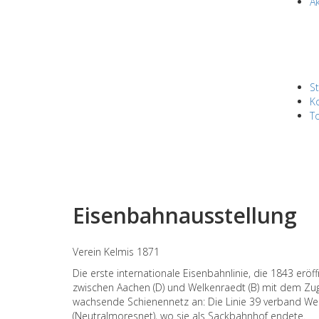
Ak
St
K
To
Eisenbahnausstellung
Verein Kelmis 1871
Die erste internationale Eisenbahnlinie, die 1843 er
zwischen Aachen (D) und Welkenraedt (B) mit dem Zug 
wachsende Schienennetz an: Die Linie 39 verband Welk
(Neutralmoresnet), wo sie als Sackbahnhof endete.