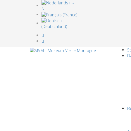
St
D
B