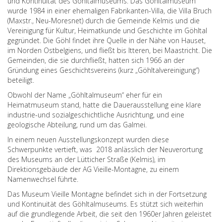
und Kontinuität des Göhltalmuseums. Das Göhltalmuseum
wurde 1984 in einer ehemaligen Fabrikanten-Villa, die Villa Bruch
(Maxstr., Neu-Moresnet) durch die Gemeinde Kelmis und die
Vereinigung für Kultur, Heimatkunde und Geschichte im Göhltal
gegründet. Die Göhl findet ihre Quelle in der Nähe von Hauset,
im Norden Ostbelgiens, und fließt bis Itteren, bei Maastricht. Die
Gemeinden, die sie durchfließt, hatten sich 1966 an der
Gründung eines Geschichtsvereins (kurz „Göhltalvereinigung“)
beteiligt.
Obwohl der Name „Göhltalmuseum“ eher für ein
Heimatmuseum stand, hatte die Dauerausstellung eine klare
industrie-und sozialgeschichtliche Ausrichtung, und eine
geologische Abteilung, rund um das Galmei.
In einem neuen Ausstellungskonzept wurden diese
Schwerpunkte vertieft, was 2018 anlässlich der Neuverortung
des Museums an der Lütticher Straße (Kelmis), im
Direktionsgebäude der AG Vieille-Montagne, zu einem
Namenwechsel führte.
Das Museum Vieille Montagne befindet sich in der Fortsetzung
und Kontinuität des Göhltalmuseums. Es stützt sich weiterhin
auf die grundlegende Arbeit, die seit den 1960er Jahren geleistet